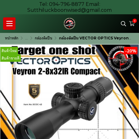
Tel: 094-796-8877 Email:
Sutthiluckboonwised@gmail.com
0
หน้าหลัก
...
กล้องติดปืน
กล้องติดปืน VECTOR OPTICS Veyron 2-8x32IR Compact Scope
-20%
สินค้าใหม่
สินค้าขายดี