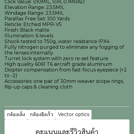
Click Value: 1/10MIL, 1cm, 0.1MRAD
Elevation Range: 23.5MIL
Windage Range: 23.5MIL
Parallax Free Set: 100 Yards
Reticle: Etched MPR-V5
Finish: Black matte
Illumination: 6 levels
Shock tested to 750g, water resistance IPX4
Fully nitrogen purged to eliminate any fogging of
the lenses internally
Turret lock system with zero re-set feature
High quality 6061 T6 aircraft grade aluminum
Diopter compensation from fast-focus eyepiece (+2
to -2)
Accessories: one pair of 30mm weaver scope rings,
flip-up caps & cleaning cloth
กล้องเล็ง
กล้องยิงเร็ว
Vector optics
คะแนนและรีวิวสินค้า