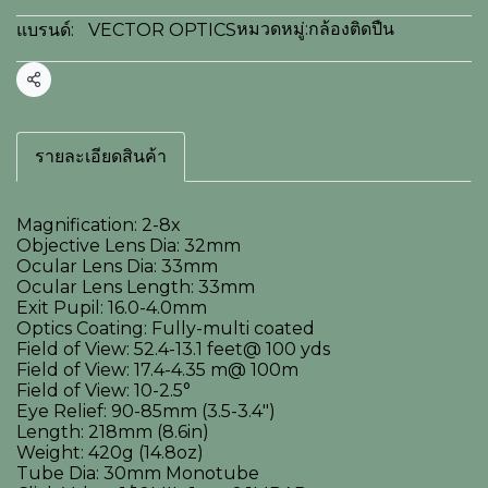
หมวดหมู่:
กล้องติดปืน
แบรนด์:
VECTOR OPTICS
แชร์
รายละเอียดสินค้า
Magnification: 2-8x
Objective Lens Dia: 32mm
Ocular Lens Dia: 33mm
Ocular Lens Length: 33mm
Exit Pupil: 16.0-4.0mm
Optics Coating: Fully-multi coated
Field of View: 52.4-13.1 feet@ 100 yds
Field of View: 17.4-4.35 m@ 100m
Field of View: 10-2.5°
Eye Relief: 90-85mm (3.5-3.4")
Length: 218mm (8.6in)
Weight: 420g (14.8oz)
Tube Dia: 30mm Monotube