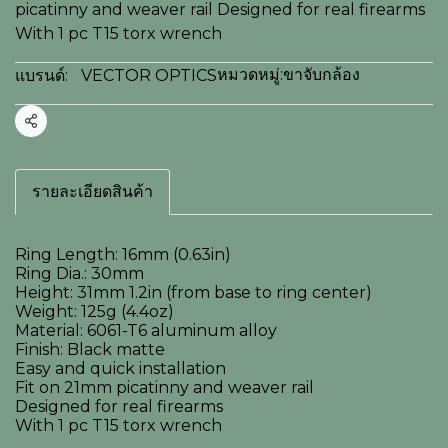
picatinny and weaver rail Designed for real firearms
With 1 pc T15 torx wrench
หมวดหมู่:
ขาจับกล้อง
แบรนด์:
VECTOR OPTICS
แชร์
รายละเอียดสินค้า
Ring Length: 16mm (0.63in)
Ring Dia.: 30mm
Height: 31mm 1.2in (from base to ring center)
Weight: 125g (4.4oz)
Material: 6061-T6 aluminum alloy
Finish: Black matte
Easy and quick installation
Fit on 21mm picatinny and weaver rail
Designed for real firearms
With 1 pc T15 torx wrench