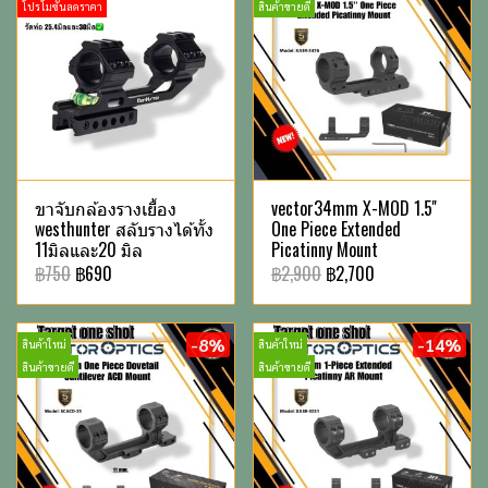
โปรโมชั่นลดราคา
สินค้าขายดี
ขาจับกล้องรางเยื้อง
vector34mm X-MOD 1.5''
westhunter สลับรางได้ทั้ง
One Piece Extended
11มิลและ20 มิล
Picatinny Mount
฿750
฿690
฿2,900
฿2,700
-8%
-14%
สินค้าใหม่
สินค้าใหม่
สินค้าขายดี
สินค้าขายดี