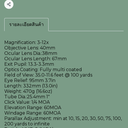
แชร์
รายละเอียดสินค้า
Magnification: 3-12x
Objective Lens: 40mm
Ocular Lens Dia.:38mm
Ocular Lens Length: 67mm
Exit Pupil: 13.3-3.3mm
Optics Coating: Fully multi coated
Field of View: 35.0-11.6 feet @ 100 yards
Eye Relief: 95mm 3.7in
Length: 332mm (13.0in)
Weight: 470g (16.6oz)
Tube Dia.:25.4mm 1"
Click Value: 1/4 MOA
Elevation Range: 60MOA
Windage Range: 60MOA
Parallax Adjustment: min at 10, 15, 20, 30, 50, 75, 100,
200 yards to infinite