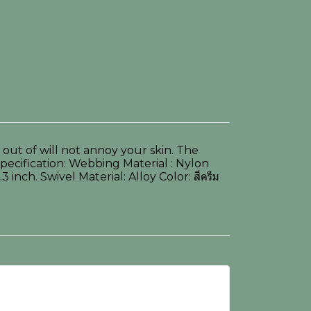
out of will not annoy your skin. The
 Specification: Webbing Material : Nylon
nch. Swivel Material: Alloy Color: สีครีม