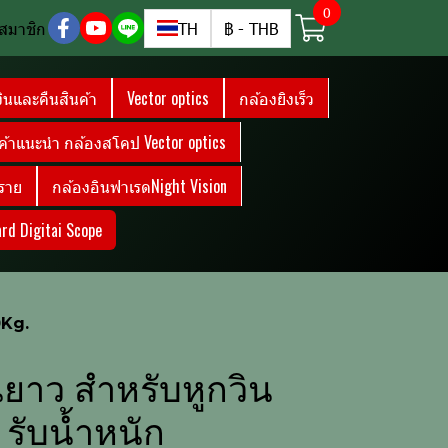
0
สมาชิก
TH
฿
-
THB
งินและคืนสินค้า
Vector optics
กล้องยิงเร็ว
ค้าแนะนำ กล้องสโคป Vector optics
ราย
กล้องอินฟาเรดNight Vision
rd Digitai Scope
0Kg.
ยาว สำหรับหูกวิน
 รับน้ำหนัก