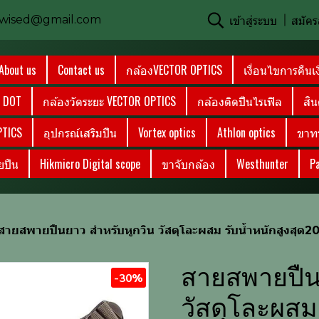
เข้าสู่ระบบ
สมัคร
onwised@gmail.com
About us
Contact us
กล้องVECTOR OPTICS
เงื่อนไขการคืนเ
D DOT
กล้องวัดระยะ VECTOR OPTICS
กล้องติดปืนไรเฟิล
สิน
PTICS
อุปกรณ์เสริมปืน
Vortex optics
Athlon optics
ขาท
ยปืน
Hikmicro Digital scope
ขาจับกล้อง
Westhunter
Pa
สายสพายปืนยาว สำหรับหูกวิน วัสดุโละผสม รับน้ำหนักสูงสุด2
สายสพายปืน
-30%
วัสดุโละผสม