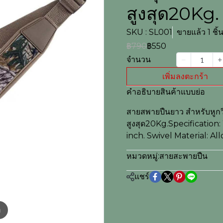
สูงสุด20Kg.
SKU : SL001
ขายแล้ว 1 ชิ้
฿790
฿550
จำนวน
เพิ่มลงตะกร้า
คำอธิบายสินค้าแบบย่อ
สายสพายปืนยาว สำหรับหูกวิ
สูงสุด20Kg.Specification
inch. Swivel Material: All
หมวดหมู่:
สายสะพายปืน
แชร์
m