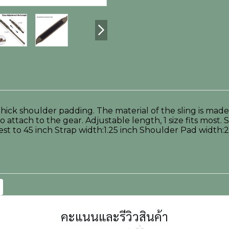
ick shoulder padding. The material of the sling is made 
o attach to the gear. Adjustable length, 1 size fits most.
to 45 inch Strap width:1.25 inch Shoulder Pad width:2.3 i
คะแนนและรีวิวสินค้า