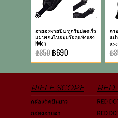
สายสะพายปืน หูกวินปลดเร็ว
สาย
แผ่นรองไหล่นุ่มวัสดุแข็งแรง
แผ่น
Nyion
แรง
฿690
฿850
฿8
RIFLE SCOPE
RED 
กล้องติดปืนยาว
RED DO
กล้องสายล่า
RED DOT