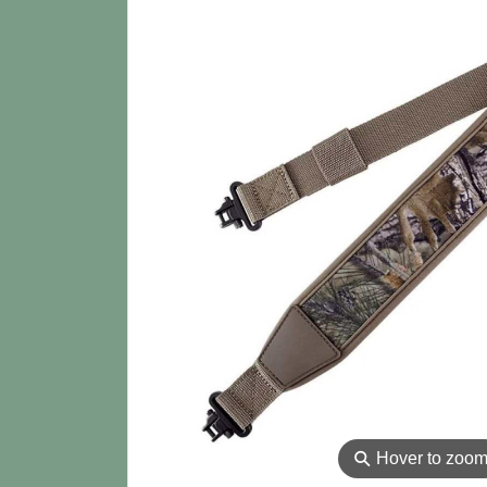
⚲
Hover to zoo