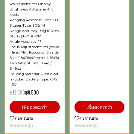
Yes Ballistics: Yes Display
Brightness Adjustment: 5
levels
Ranging Response Time: 0.1
S Laser Type: 905nM
Range Accuracy: ±1@1000Y/
M，±2@2000Y/M
Angle Accuracy: 1°
Focus Adjustment: Yes (ocula
r lens) Min. Focusing: 6 yards
Size: 118x76x42mm / 4.65x3x
1.6in Weight (net): 184g /
6.49oz
Housing Material: Plastic wit
h rubber Battery Type: CR2
- 3V
฿12,500
฿9,500
เพิ่มลงตะกร้า
เพิ่มลงตะกร้า
รายการโปรด
รายการโปรด
(0)
(0)