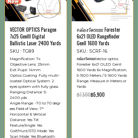
VECTOR OPTICS Paragon
กล้องวัดระยะ Forester
7x25 GenIII Digital
6x21 OLED Rangefinder
Ballistic Laser 2400 Yards
GenII 1600 Yards
SKU : TG89
SKU : SCRF-16
Magnification: 7x
กล้องวัดระยะVector optics
Objective Lens: 25mm
Forester 6x21 OLED GenII
Exit Pupil: 14mm
1600 Yards 6x Magnification,
Optics Coating: Fully multi-
5-1500 Meters / 5-1600 Yards
coated Optical System: 2
Range, Measure in Meters or
eyes system with fully glass
Yards
Ranging Distance: 5-
฿7,500
฿5,900
2400 yds
Angle Range: -70 to 70 degr
ees Field of View: 7°
Horizontal & Vertical
Distance: Yes Tilt
Feature/Angle: Yes
Golf/Hunt/STD Mode: Yes
Scan Mode: Yes Bluetooth: