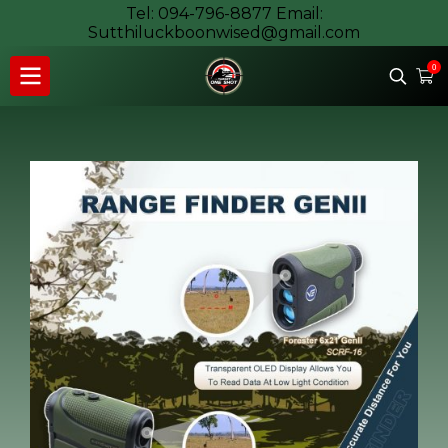
Tel: 094-796-8877 Email:
Sutthiluckboonwised@gmail.com
0