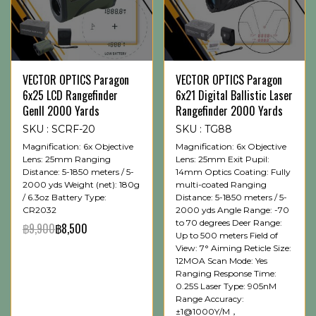
VECTOR OPTICS Paragon
VECTOR OPTICS Paragon
6x25 LCD Rangefinder
6x21 Digital Ballistic Laser
GenII 2000 Yards
Rangefinder 2000 Yards
SKU : SCRF-20
SKU : TG88
Magnification: 6x Objective
Magnification: 6x Objective
Lens: 25mm Ranging
Lens: 25mm Exit Pupil:
Distance: 5-1850 meters / 5-
14mm Optics Coating: Fully
2000 yds Weight (net): 180g
multi-coated Ranging
/ 6.3oz Battery Type:
Distance: 5-1850 meters / 5-
CR2032
2000 yds Angle Range: -70
to 70 degrees Deer Range:
฿9,900
฿8,500
Up to 500 meters Field of
View: 7° Aiming Reticle Size:
12MOA Scan Mode: Yes
Ranging Response Time:
0.25S Laser Type: 905nM
Range Accuracy:
±1@1000Y/M，