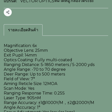
หมวดหมู่:
กล้องวัดระยะ
แบรนด์:
VECTOR OPTICS
แชร์
รายละเอียดสินค้า
Magnification: 6x
Objective Lens: 25mm
Exit Pupil: 14mm
Optics Coating: Fully multi-coated
Ranging Distance: 5-1850 meters / 5-2000 yds
Angle Range: -70 to 70 degree
Deer Range: Up to 500 meters
Field of View: 7°
Aiming Reticle Size: 12MOA
Scan Mode: Yes
Ranging Response Time: 0.25S
Laser Type: 905nM
Range Accuracy: ±1@1000Y/M，±2@2000Y/M
Angle Accuracy: 1°