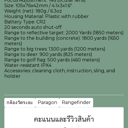
Focus Adjustment: Yes (ocular lens)
Size: 105x76x42mm / 4.1x3x1.6"
Weight (net): 180g / 6.3oz
Housing Material: Plastic with rubber
Battery Type: CR2
20 seconds auto shut-off
Range to reflective target: 2000 Yards (1850 meters)
Range to the building (concrete): 1800 yards (1650
meters)
Range to big trees: 1300 yards (1200 meters)
Range to deer: 900 yards (825 meters)
Range to golf flag: 500 yards (460 meters)
Water-resistant IPX4
Accessories: cleaning cloth, instruction, sling, and
holster
กล้องวัดระยะ
Paragon
Rangefinder
คะแนนและรีวิวสินค้า