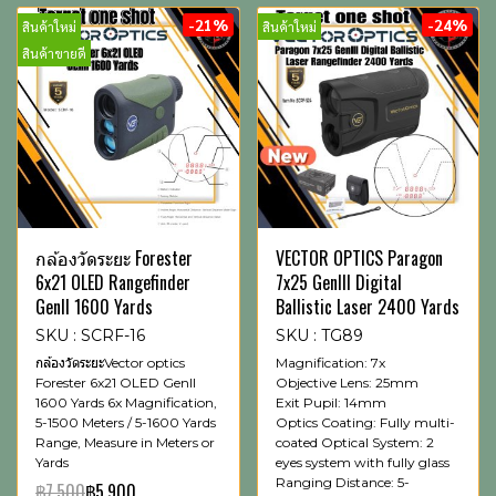
-21%
-24%
สินค้าใหม่
สินค้าใหม่
สินค้าขายดี
กล้องวัดระยะ Forester
VECTOR OPTICS Paragon
6x21 OLED Rangefinder
7x25 GenIII Digital
GenII 1600 Yards
Ballistic Laser 2400 Yards
SKU : SCRF-16
SKU : TG89
กล้องวัดระยะVector optics
Magnification: 7x
Forester 6x21 OLED GenII
Objective Lens: 25mm
1600 Yards 6x Magnification,
Exit Pupil: 14mm
5-1500 Meters / 5-1600 Yards
Optics Coating: Fully multi-
Range, Measure in Meters or
coated Optical System: 2
Yards
eyes system with fully glass
Ranging Distance: 5-
฿7,500
฿5,900