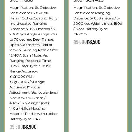
SKU : TG88
SKU : SCRF-20
Magnification: 6x Objective
Magnification: 6x Objective
Lens: 25mm Exit Pupil:
Lens: 25mm Ranging
14mm Optics Coating: Fully
Distance: 5-1850 meters / 5-
multi-coated Ranging
2000 yds Weight (net): 180g
Distance: 5-1850 meters / 5-
/ 6.3oz Battery Type:
2000 yds Angle Range: -70
CR2032
to 70 degrees Deer Range:
฿9,900
฿8,500
Up to 500 meters Field of
View: 7° Aiming Reticle Size:
12MOA Scan Mode: Yes
Ranging Response Time:
0.25S Laser Type: 905nM
Range Accuracy:
±1@1000Y/M，
±2@2000Y/M Angle
Accuracy: 1° Focus
Adjustment: Yes (ocular lens)
Size: 105x76x42mm /
4.1x3x1.6in Weight (net):
140g / 4.9oz Housing
Material: Plastic with rubber
Battery Type: CR2
฿9,500
฿8,900