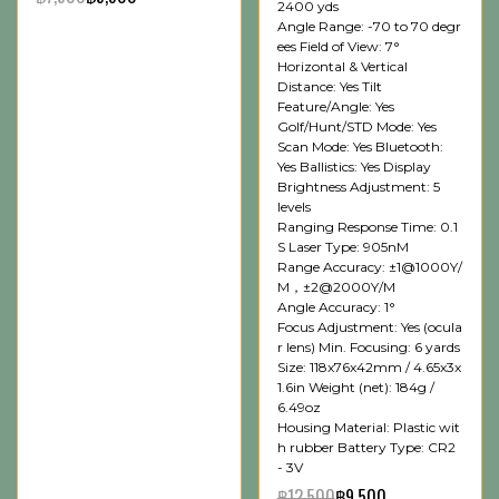
2400 yds
Angle Range: -70 to 70 degr
ees Field of View: 7°
Horizontal & Vertical
Distance: Yes Tilt
Feature/Angle: Yes
Golf/Hunt/STD Mode: Yes
Scan Mode: Yes Bluetooth:
Yes Ballistics: Yes Display
Brightness Adjustment: 5
levels
Ranging Response Time: 0.1
S Laser Type: 905nM
Range Accuracy: ±1@1000Y/
M，±2@2000Y/M
Angle Accuracy: 1°
Focus Adjustment: Yes (ocula
r lens) Min. Focusing: 6 yards
Size: 118x76x42mm / 4.65x3x
1.6in Weight (net): 184g /
6.49oz
Housing Material: Plastic wit
h rubber Battery Type: CR2
- 3V
฿12,500
฿9,500